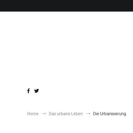
Skip
to
content
Home
Das urbane Leben
Die Urbanisierung