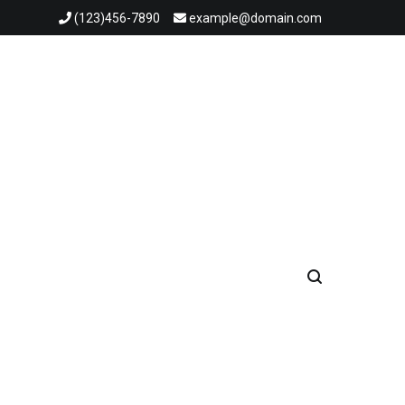
(123)456-7890
example@domain.com